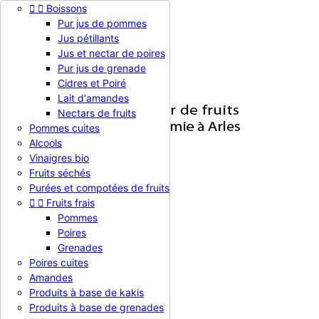


Boissons

Pur jus de pommes
Jus pétillants


Jus et nectar de poires
Pur jus de grenade


Cidres et Poiré

Connexion
Lait d'amandes
Nectars de fruits
Pommes cuites
Alcools

Vinaigres bio
Fruits séchés

Toutes les catégories
Purées et compotées de fruits


Fruits frais


Nos Produits
Pommes
NOS CERTIFICATS
Poires
Agenda
Grenades
PRESSE
Poires cuites
Amandes
Panier
Produit(0)
0,00 €

Produits à base de kakis
Accueil
Produits à base de grenades
Nos Produits