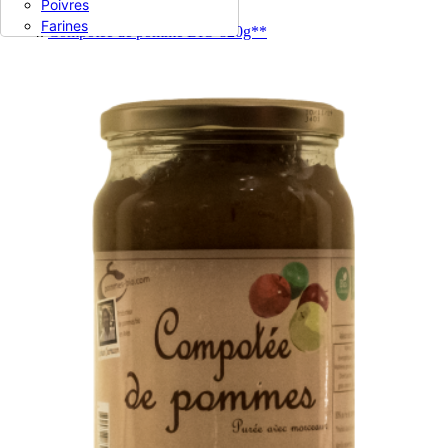
Poivres
Pommes cuites
Farines
Compotée de pomme BIO 820g**