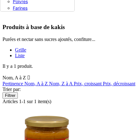
Poivres
Produits à base de kakis
Farines
Produits à base de kakis
Purées et nectar sans sucres ajoutés, confiture...
Grille
Liste
Il y a 1 produit.
Nom, A à Z

Pertinence
Nom, A à Z
Nom, Z à A
Prix, croissant
Prix, décroissant
Trier par:
Filtrer
Articles 1-1 sur 1 item(s)