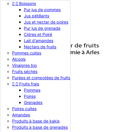


Boissons

Pur jus de pommes
Jus pétillants


Jus et nectar de poires
Pur jus de grenade


Cidres et Poiré

Connexion
Lait d'amandes
Nectars de fruits
Pommes cuites
Alcools

Vinaigres bio
Fruits séchés

Toutes les catégories
Purées et compotées de fruits


Fruits frais


Nos Produits
Pommes
NOS CERTIFICATS
Poires
Agenda
Grenades
PRESSE
Poires cuites
Amandes
Panier
Produit(0)
0,00 €

Produits à base de kakis
Accueil
Produits à base de grenades
Nos Produits