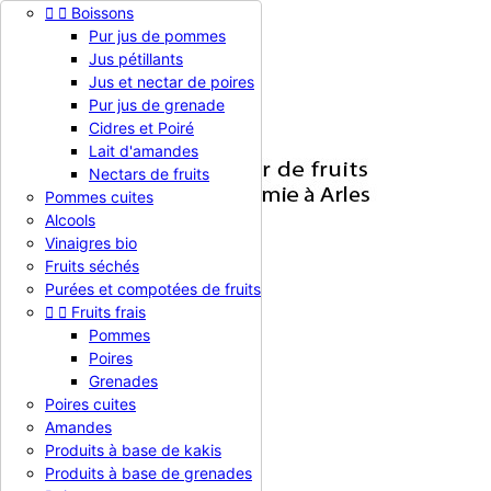


Boissons

Pur jus de pommes
Jus pétillants


Jus et nectar de poires
Pur jus de grenade


Cidres et Poiré

Connexion
Lait d'amandes
Nectars de fruits
Pommes cuites
Alcools

Vinaigres bio
Fruits séchés

Toutes les catégories
Purées et compotées de fruits


Fruits frais


Nos Produits
Pommes
NOS CERTIFICATS
Poires
Agenda
Grenades
PRESSE
Poires cuites
Amandes
Panier
Produit(0)
0,00 €

Produits à base de kakis
Accueil
Produits à base de grenades
Nos Produits