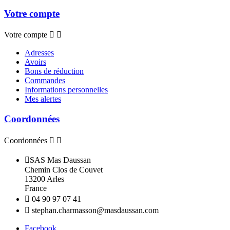
Votre compte
Votre compte


Adresses
Avoirs
Bons de réduction
Commandes
Informations personnelles
Mes alertes
Coordonnées
Coordonnées



SAS Mas Daussan
Chemin Clos de Couvet
13200 Arles
France

04 90 97 07 41

stephan.charmasson@masdaussan.com
Facebook