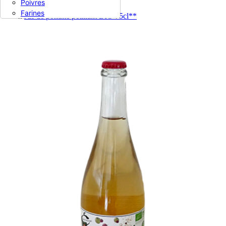
Poivres
Boissons
Farines
Jus de pomme pétillant BIO 75cl**