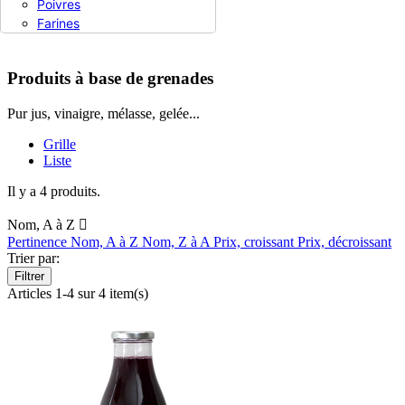
Poivres
Produits à base de grenades
Farines
Produits à base de grenades
Pur jus, vinaigre, mélasse, gelée...
Grille
Liste
Il y a 4 produits.
Nom, A à Z

Pertinence
Nom, A à Z
Nom, Z à A
Prix, croissant
Prix, décroissant
Trier par:
Filtrer
Articles 1-4 sur 4 item(s)