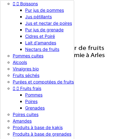


Boissons

Pur jus de pommes
Jus pétillants


Jus et nectar de poires
Pur jus de grenade


Cidres et Poiré

Connexion
Lait d'amandes
Nectars de fruits
Pommes cuites
Alcools

Vinaigres bio
Fruits séchés

Toutes les catégories
Purées et compotées de fruits


Fruits frais


Nos Produits
Pommes
NOS CERTIFICATS
Poires
Agenda
Grenades
PRESSE
Poires cuites
Amandes
Panier
Produit(0)
0,00 €

Produits à base de kakis
Accueil
Produits à base de grenades
Nos Produits